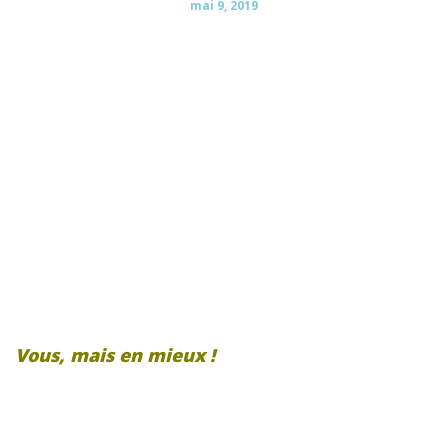
mai 9, 2019
La kinésiologie pour
aller de l'avant et
profiter pleinement
de votre vie !
Vous, mais en mieux !
Prendre rendez-vous