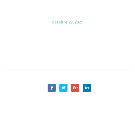
octobre 27, 2021
Une aide précieuse pour faire le point sur 40ans de vie
et aller de l’avant! Merci