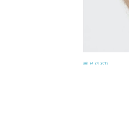
juillet 24, 2019
J’étais très stressée 
sereine, y compris qu