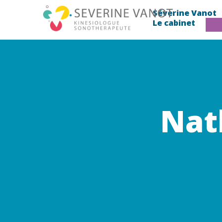
Séverine Vanot
Le cabinet
Nath