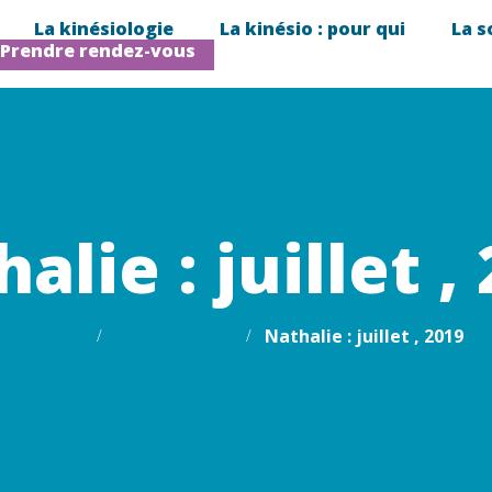
La kinésiologie
La kinésio : pour qui
La s
Prendre rendez-vous
alie : juillet ,
Home
Testimonials
Nathalie : juillet , 2019