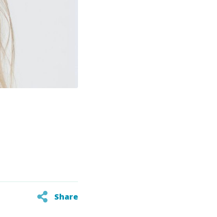
lutôt détendue et
Share