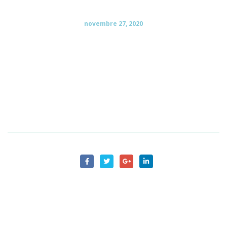
novembre 27, 2020
Personne très sympathique. Super relationnel avec les
enfants et les parents. Nous avons consulté pour
notre fils de 3 ans et demi et sommes ravis des
premiers résultats ! Ravis de vous avoir rencontrée.