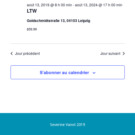
t
u
août 13, 2019 @ 8 h 00 min
-
août 13, 2024 @ 17 h 00 min
LTW
e
n
Goldschmidtstraße 13, 04103 Leipzig
s
a
$59.99
É
v
v
Jour précédent
Jour suivant
i
è
n
g
S’abonner au calendrier
e
a
m
t
e
i
n
t
Severine Vanot 2019
o