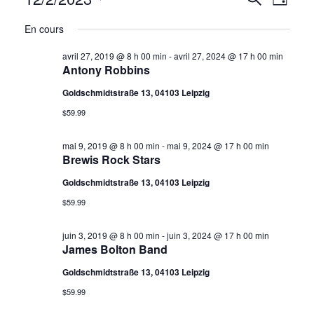
Évènements
R
N
Jour
Sélectionnez
a
for
e
En cours
une
v
décembre
date.
avril 27, 2019 @ 8 h 00 min
-
avril 27, 2024 @ 17 h 00 min
c
Antony Robbins
i
2,
h
Goldschmidtstraße 13, 04103 Leipzig
g
2023
$59.99
a
e
t
mai 9, 2019 @ 8 h 00 min
-
mai 9, 2024 @ 17 h 00 min
r
Brewis Rock Stars
i
Goldschmidtstraße 13, 04103 Leipzig
c
o
$59.99
h
n
juin 3, 2019 @ 8 h 00 min
-
juin 3, 2024 @ 17 h 00 min
d
James Bolton Band
e
e
Goldschmidtstraße 13, 04103 Leipzig
e
$59.99
v