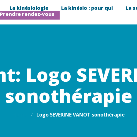
La kinésiologie
La kinésio : pour qui
La s
Prendre rendez-vous
t: Logo SEVE
sonothérapie
Home
Logo SEVERINE VANOT sonothérapie